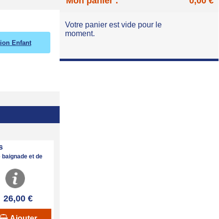
Mon panier :
0,00 €
Votre panier est vide pour le
moment.
tion Enfant
s
 baignade et de
26,00 €
Ajouter