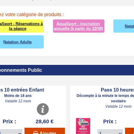
z votre catégorie de produits :
aSport - Réservations à
AquaSport : inscription
Nata
la séance
annuelle (à partir du 22/08)
Natation Adulte
onnements Public
s 10 entrées Enfant
Pass 10 heure
Moins de 18 ans
Décompte à la minute le temps de
Valable 12 mois
vestiaire
Valable 12 mois
Prix :
28,60 €
Prix :
Ajouter