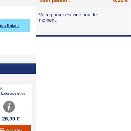
Mon panier :
0,00 €
Votre panier est vide pour le
moment.
tion Enfant
s
 baignade et de
26,00 €
Ajouter