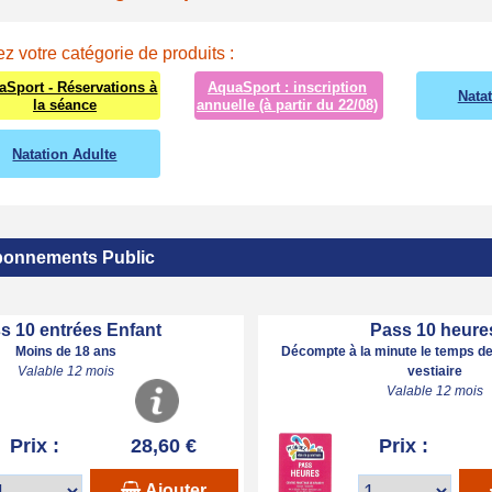
z votre catégorie de produits :
aSport - Réservations à
AquaSport : inscription
Nata
la séance
annuelle (à partir du 22/08)
Natation Adulte
onnements Public
s 10 entrées Enfant
Pass 10 heure
Moins de 18 ans
Décompte à la minute le temps de
Valable 12 mois
vestiaire
Valable 12 mois
Prix :
28,60 €
Prix :
Ajouter