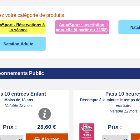
z votre catégorie de produits :
aSport - Réservations à
AquaSport : inscription
Nata
la séance
annuelle (à partir du 22/08)
Natation Adulte
onnements Public
s 10 entrées Enfant
Pass 10 heure
Moins de 18 ans
Décompte à la minute le temps de
Valable 12 mois
vestiaire
Valable 12 mois
Prix :
28,60 €
Prix :
Ajouter