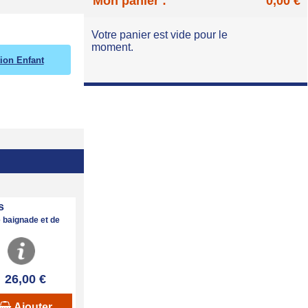
Mon panier :
0,00 €
Votre panier est vide pour le
moment.
tion Enfant
s
 baignade et de
26,00 €
Ajouter