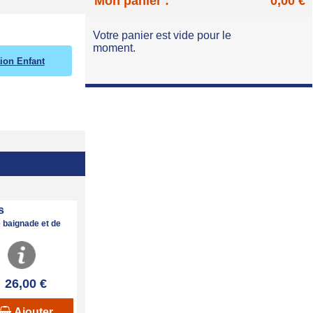
Mon panier :
0,00 €
Votre panier est vide pour le
moment.
tion Enfant
s
 baignade et de
26,00 €
Ajouter