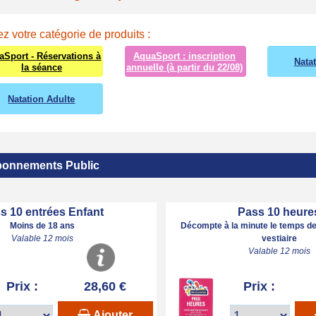
z votre catégorie de produits :
aSport - Réservations à
AquaSport : inscription
Nata
la séance
annuelle (à partir du 22/08)
Natation Adulte
onnements Public
s 10 entrées Enfant
Pass 10 heure
Moins de 18 ans
Décompte à la minute le temps de
Valable 12 mois
vestiaire
Valable 12 mois
Prix :
28,60 €
Prix :
Ajouter