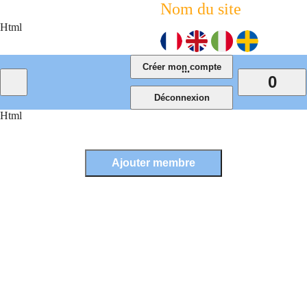
Nom du site
Html
...
0
Html