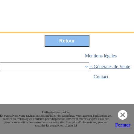
Mentions légales
Conditions Générales de Vente
Paiement sécurisé
Contact
Utilisation des cookies
En poursuivant votre navigation sans modifier vos paramètres, vous acceptez l'utilisation des
cookies ou technologies similaires pour disposer de services et d'offres adaptés ainsi que
pour la sécurisation des transactions sur notre site. Pour plus d’informations, gérer ou
Fermer
modifier les paramètres, cliquez ici