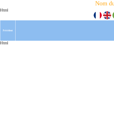
Nom du
Html
Précédent
Html