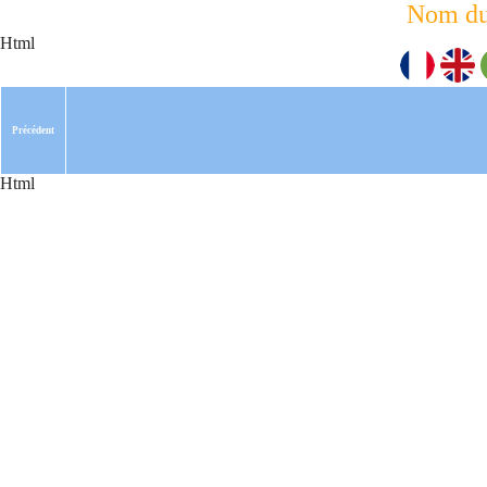
Nom du
Html
Précédent
Html