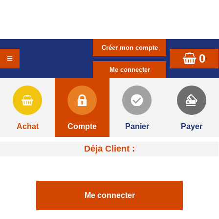
0
Achat
Compte
Panier
Payer
Déja Client :