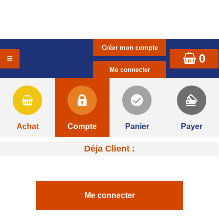
0
Achat
Compte
Panier
Payer
Déja Client :